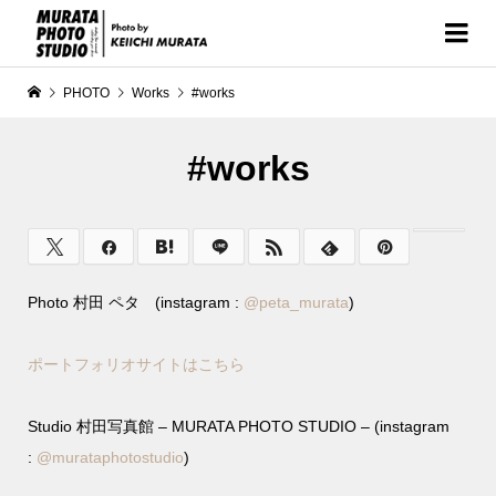
PHOTO
Works
#works
#works
Photo 村田 ペタ (instagram :
@
peta_murata
)
ポートフォリオサイトはこちら
Studio 村田写真館 – MURATA PHOTO STUDIO – (instagram
:
@murataphotostudio
)