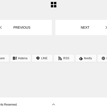
PREVIOUS
NEXT
hare
Hatena
LINE
RSS
feedly
ts Reserved.