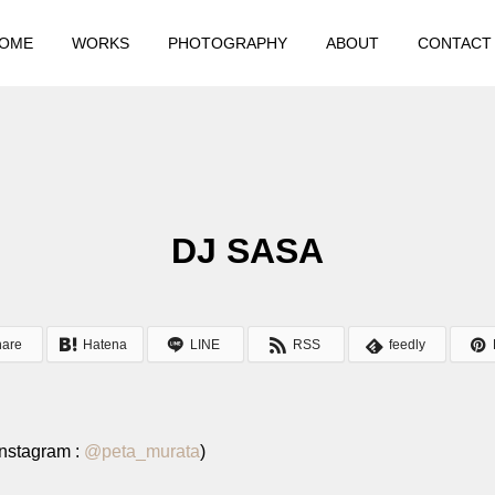
OME
WORKS
PHOTOGRAPHY
ABOUT
CONTACT
DJ SASA
hare
Hatena
LINE
RSS
feedly
stagram :
@
peta_murata
)