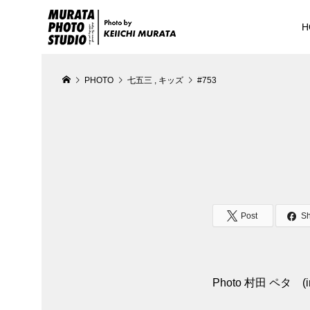
H
PHOTO
七五三
,
キッズ
#753
Post
S
Photo 村田 ペタ (in