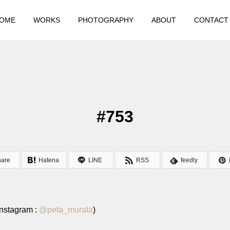
OME
WORKS
PHOTOGRAPHY
ABOUT
CONTACT
#753
hare
Hatena
LINE
RSS
feedly
stagram :
@
peta_murata
)