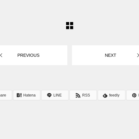
PREVIOUS
NEXT
hare
Hatena
LINE
RSS
feedly