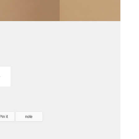
Pin it
note