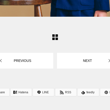
PREVIOUS
NEXT
hare
Hatena
LINE
RSS
feedly