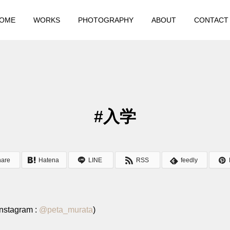
OME
WORKS
PHOTOGRAPHY
ABOUT
CONTACT
#入学
hare
Hatena
LINE
RSS
feedly
stagram :
@
peta_murata
)