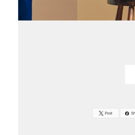
Post
S