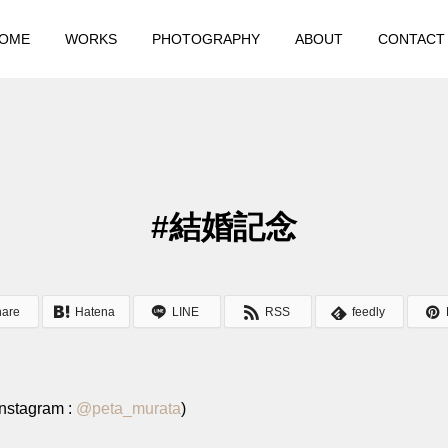
OME
WORKS
PHOTOGRAPHY
ABOUT
CONTACT
#結婚記念
hare
Hatena
LINE
RSS
feedly
stagram :
@
peta_murata
)