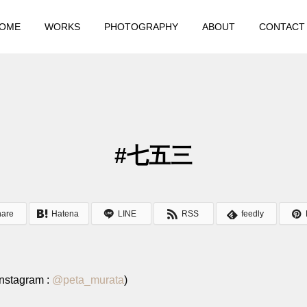
OME
WORKS
PHOTOGRAPHY
ABOUT
CONTACT
#七五三
hare
Hatena
LINE
RSS
feedly
stagram :
@
peta_murata
)