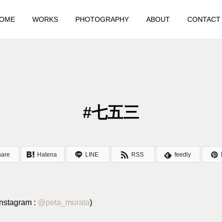
OME
WORKS
PHOTOGRAPHY
ABOUT
CONTACT
#七五三
hare
Hatena
LINE
RSS
feedly
stagram :
@
peta_murata
)