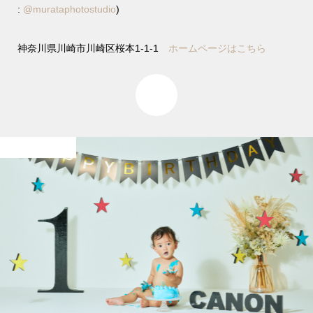
:
@murataphotostudio
)
神奈川県川崎市川崎区桜本1-1-1
ホームページはこちら
0
お宮参り/Baby