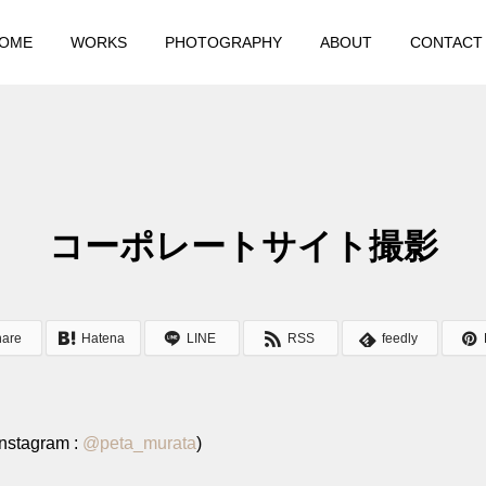
OME
WORKS
PHOTOGRAPHY
ABOUT
CONTACT
コーポレートサイト撮影
hare
Hatena
LINE
RSS
feedly
stagram :
@
peta_murata
)